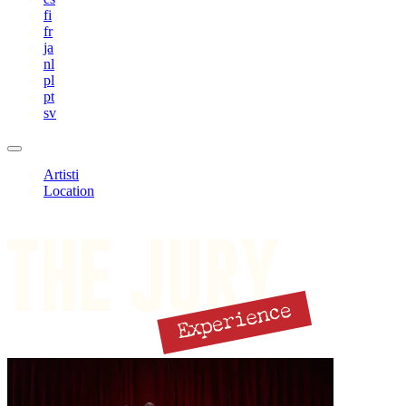
fi
fr
ja
nl
pl
pt
sv
Artisti
Location