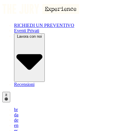
RICHIEDI UN PREVENTIVO
Eventi Privati
Lavora con noi
Recensioni
it
br
da
de
en
es